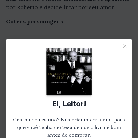
por Roberto e decide lutar por seu amor.
Outros personagens
×
Ei, Leitor!
Gostou do resumo? Leia o livro
completo!
Gostou do resumo? Nós criamos resumos para
Aprofunde-se nesta história
que você tenha certeza de que o livro é bom
antes de comprar.
emocionante e descubra todos os