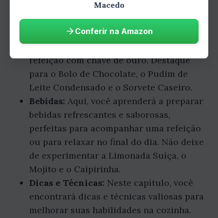
Macedo
Peixe.
Sobremesas:
Neste capítulo, você
Conferir na Amazon
encontrará receitas de sobremesas doces
e irresistíveis, perfeitas para finalizar uma
refeição com chave de ouro. Destaque
para o Bolo de Chocolate, o Pudim de
Leite Condensado e o Sorvete Caseiro.
Bebidas:
Aqui, você aprenderá a preparar
bebidas refrescantes e saborosas,
perfeitas para acompanhar uma refeição
ou para relaxar no final do dia. Não deixe
de experimentar a Limonada Suíça, o
Mojito e o Caipirinha.
Dicas e Técnicas:
Neste capítulo, você
encontrará dicas e técnicas valiosas para
melhorar suas habilidades na cozinha.