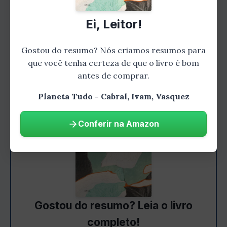
Oriente. A Era das Grandes Navegações
Ei, Leitor!
também levou à descoberta de novas terras,
como a América e a Austrália.
Gostou do resumo? Nós criamos resumos para
que você tenha certeza de que o livro é bom
antes de comprar.
Planeta Tudo - Cabral, Ivam, Vasquez
Conferir na Amazon
Gostou do resumo? Leia o livro
completo!