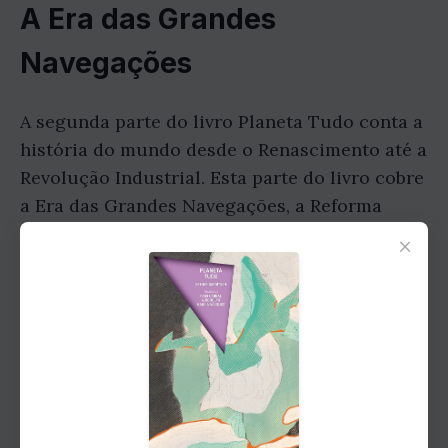
A Era das Grandes
Navegações
A segunda parte do livro Planeta Tudo conta a
história do mundo desde o Renascimento até a
Revolução Industrial. Esta parte do livro cobre
a Era das Grandes Navegações, a Reforma
Protestante e a Revolução Científica.
×
A Era das Grandes Navegações
A Era das Grandes Navegações foi um período
de exploração marítima que ocorreu entre os
séculos XV e XVII. A Era das Grandes
Navegações foi motivada pelo desejo de
encontrar novas rotas comerciais para o