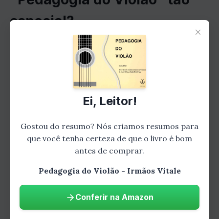
especial?
×
O livro "Pedagogia do Violão" é único por
vários motivos. Primeiro, ele foi escrito por
dois dos maiores violonistas brasileiros, que
têm uma vasta experiência no ensino do
Ei, Leitor!
instrumento. Segundo, o livro apresenta uma
metodologia clara e organizada, que permite
Gostou do resumo? Nós criamos resumos para
ao aluno progredir de forma gradual e sólida.
que você tenha certeza de que o livro é bom
Terceiro, o livro é repleto de exemplos
antes de comprar.
musicais e exercícios práticos, que ajudam o
Pedagogia do Violão - Irmãos Vitale
aluno a aplicar os conceitos aprendidos.
Conferir na Amazon
Para quem é o livro