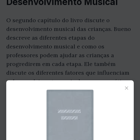
Desenvolvimento Musical
O segundo capítulo do livro discute o
desenvolvimento musical das crianças. Bueno
descreve as diferentes etapas do
desenvolvimento musical e como os
professores podem ajudar as crianças a
progredirem em cada etapa. Ele também
discute os diferentes fatores que influenciam
o desenvolvimento musical, como a genética,
×
o ambiente e a educação.
Capítulo 3: A Prática Musical
O terceiro capítulo do livro discute a prática