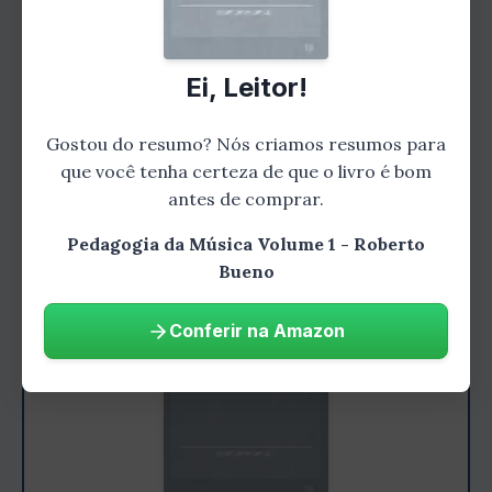
musical. Bueno fornece dicas e sugestões
sobre como os professores podem ajudar as
crianças a desenvolver suas habilidades
Ei, Leitor!
musicais. Ele também discute a importância
da prática regular e como os professores
Gostou do resumo? Nós criamos resumos para
podem motivar as crianças a praticar.
que você tenha certeza de que o livro é bom
antes de comprar.
Pedagogia da Música Volume 1 - Roberto
Bueno
Conferir na Amazon