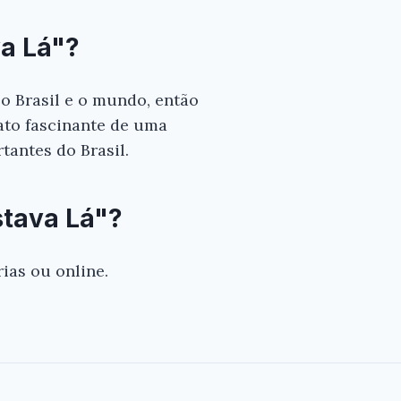
va Lá"?
 o Brasil e o mundo, então
elato fascinante de uma
tantes do Brasil.
stava Lá"?
rias ou online.