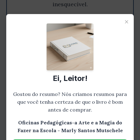
inesquecível.
×
Comprar na Amazon
Benefícios das oficinas
pedagógicas
Ei, Leitor!
Gostou do resumo? Nós criamos resumos para
As oficinas pedagógicas oferecem diversos
que você tenha certeza de que o livro é bom
benefícios para os alunos, entre eles:
antes de comprar.
Desenvolvimento da autonomia: as
Oficinas Pedagógicas-a Arte e a Magia do
oficinas pedagógicas permitem que os
Fazer na Escola - Marly Santos Mutschele
alunos aprendam a fazer coisas por si