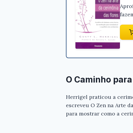
Apro
faze
O Caminho para
Herrigel praticou a ceri
escreveu O Zen na Arte d
para mostrar como a ceri