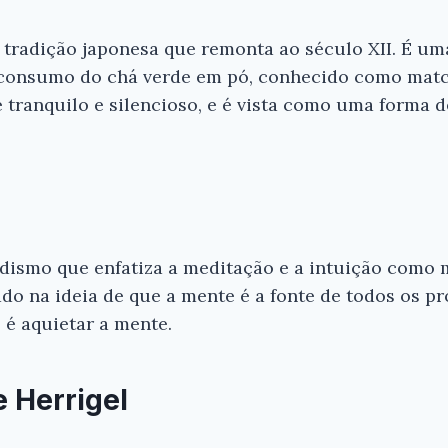
tradição japonesa que remonta ao século XII. É um
 consumo do chá verde em pó, conhecido como matc
Ei, Leitor!
tranquilo e silencioso, e é vista como uma forma 
Gostou do resumo? Nós criamos resumo
que você tenha certeza de que o livro é
antes de comprar.
O Zen na Arte da Cerimônia das Flores
L. Herrigel
dismo que enfatiza a meditação e a intuição como 
do na ideia de que a mente é a fonte de todos os p
Conferir na Amazon
 é aquietar a mente.
e Herrigel