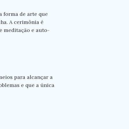
a forma de arte que
×
ha. A cerimônia é
de meditação e auto-
s para
 bom
 - Gusty
meios para alcançar a
roblemas e que a única