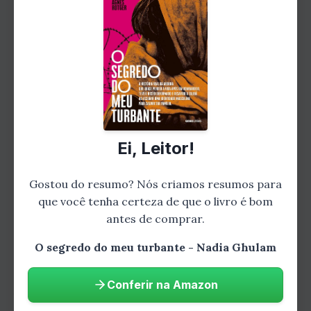
completo!
Aprofunde-se nesta história
emocionante e descubra todos os
detalhes que fazem desta uma leitura
inesquecível.
Comprar na Amazon
Ei, Leitor!
Gostou do resumo? Nós criamos resumos para
que você tenha certeza de que o livro é bom
antes de comprar.
Sobre a autora
O segredo do meu turbante - Nadia Ghulam
Nadia Ghulam nasceu em 1985 em Cabul,
Conferir na Amazon
Afeganistão. Ela foi obrigada a se vestir como
um menino para poder trabalhar e ajudar a