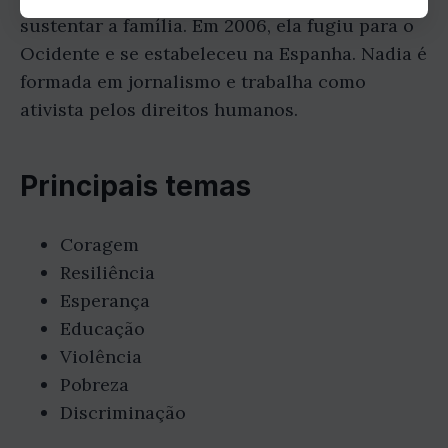
sustentar a família. Em 2006, ela fugiu para o
Ocidente e se estabeleceu na Espanha. Nadia é
formada em jornalismo e trabalha como
ativista pelos direitos humanos.
Principais temas
Coragem
Resiliência
Esperança
Educação
Violência
Pobreza
Discriminação