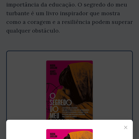
importância da educação. O segredo do meu
turbante é um livro inspirador que mostra
como a coragem e a resiliência podem superar
qualquer obstáculo.
×
Gostou do resumo? Leia o livro