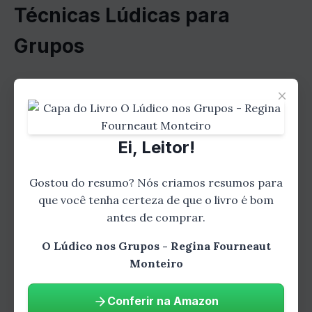
Técnicas Lúdicas para
Grupos
Existem muitas técnicas lúdicas que podem
×
ser utilizadas em grupos. Algumas das
técnicas mais comuns incluem:
Ei, Leitor!
Gostou do resumo? Nós criamos resumos para
que você tenha certeza de que o livro é bom
antes de comprar.
O Lúdico nos Grupos - Regina Fourneaut
Monteiro
Gostou do resumo? Leia o livro
Conferir na Amazon
completo!