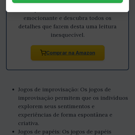
Aprofunde-se nesta história
emocionante e descubra todos os
detalhes que fazem desta uma leitura
inesquecível.
Comprar na Amazon
Jogos de improvisação: Os jogos de
improvisação permitem que os indivíduos
explorem seus sentimentos e
experiências de forma espontânea e
criativa.
Jogos de papéis: Os jogos de papéis