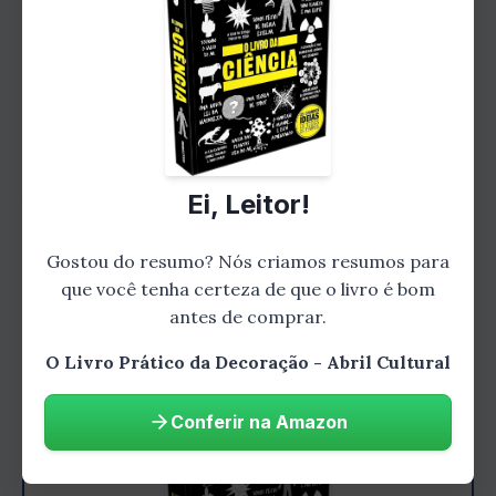
proporcionais ao tamanho do ambiente e que
combinem com o estilo de decoração que você
escolheu.
Disposição dos acessórios
A disposição dos acessórios é importante para
Ei, Leitor!
criar um espaço visualmente agradável.
Certifique-se de que os acessórios estejam
Gostou do resumo? Nós criamos resumos para
dispostos de forma equilibrada e que não
que você tenha certeza de que o livro é bom
sobrecarreguem o ambiente.
antes de comprar.
O Livro Prático da Decoração - Abril Cultural
Conferir na Amazon