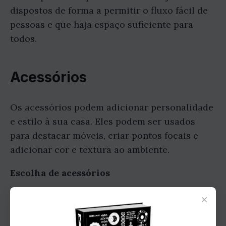
dispostos de forma a permitir o fluxo fácil de
pessoas e que haja espaço suficiente para
todos.
Acessórios
Os acessórios podem adicionar personalidade
e estilo à sua casa. Eles podem ser usados
para destacar móveis, criar pontos focais e
adicionar cor e textura ao ambiente.
Escolha de acessórios
Ao escolher acessórios, é importante
×
considerar o tamanho, o estilo e a cor.
Certifique-se de que os acessórios sejam