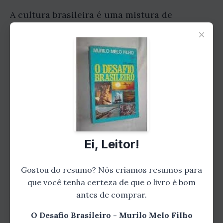
A cultura brasileira é uma mistura de
influências indígenas, portuguesas e
×
africanas. A música, a dança, a literatura e a
culinária brasileiras são todas muito ricas e
diversas.
O Brasil é um país com uma grande
diversidade cultural. Existem mais de 200
línguas indígenas faladas no país, e cada
região tem suas próprias tradições e
Ei, Leitor!
costumes.
Gostou do resumo? Nós criamos resumos para
Capítulo 3: A Sociedade Brasileira
que você tenha certeza de que o livro é bom
A sociedade brasileira é muito desigual. Existe
antes de comprar.
uma grande diferença entre os ricos e os
O Desafio Brasileiro - Murilo Melo Filho
pobres, e o acesso à educação, à saúde e ao