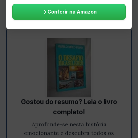
emprego é muito desigual.
Conferir na Amazon
Gostou do resumo? Leia o livro
completo!
Aprofunde-se nesta história
emocionante e descubra todos os