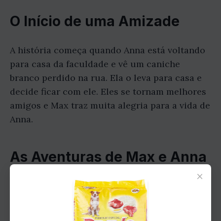
O Início de uma Amizade
A história começa quando Anna está voltando
para casa da faculdade e vê um caniche
branco perdido na rua. Ela o leva para casa e
decide ficar com ele. Eles se tornam melhores
amigos e Max traz muita alegria para a vida de
Anna.
As Aventuras de Max e Anna
×
Max e Anna vivem muitas aventuras juntos.
Eles passeiam no parque, brincam de buscar e
até mesmo viajam juntos. Max é sempre leal e