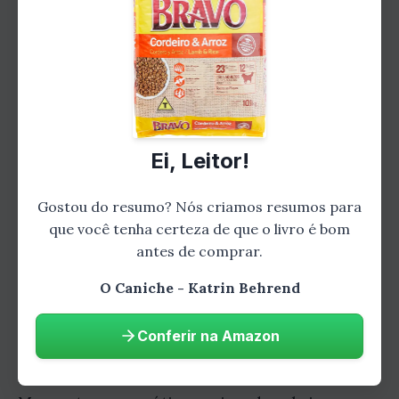
protetor de Anna, e ela sabe que pode sempre
contar com ele.
Um Amor Inesperado
Um dia, Anna conhece um rapaz chamado
Ei, Leitor!
Tom. Eles se apaixonam e começam a namorar.
Max não gosta muito de Tom no começo, mas
Gostou do resumo? Nós criamos resumos para
que você tenha certeza de que o livro é bom
logo percebe que ele é um bom homem e que
antes de comprar.
ama Anna tanto quanto ele.
O Caniche - Katrin Behrend
Uma Família Feliz
Conferir na Amazon
Max, Anna e Tom se casam e têm dois filhos.