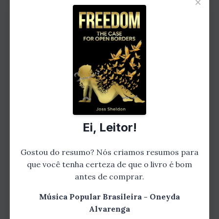
×
Gostou do resumo? Leia o livro
completo!
Aprofunde-se nesta história
emocionante e descubra todos os
Ei, Leitor!
detalhes que fazem desta uma leitura
inesquecível.
Gostou do resumo? Nós criamos resumos para
que você tenha certeza de que o livro é bom
Comprar na Amazon
antes de comprar.
Música Popular Brasileira - Oneyda
Alvarenga