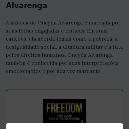
Alvarenga
A música de Oneyda Alvarenga é marcada por
suas letras engajadas e críticas. Em suas
canções, ela aborda temas como a pobreza, a
desigualdade social, a ditadura militar e a luta
pelos direitos humanos. Oneyda Alvarenga
também é conhecida por suas interpretações
emocionantes e por sua voz marcante.