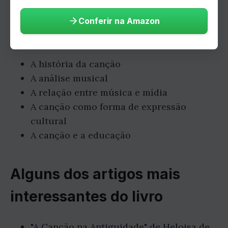
Principais temas abordados
Conferir na Amazon
no livro
A história da canção
A análise musical
A relação entre música e mídia
A canção como forma de expressão
cultural
A canção e a educação
Alguns dos artigos mais
interessantes do livro
"A Canção na Antiguidade" de Heloisa de