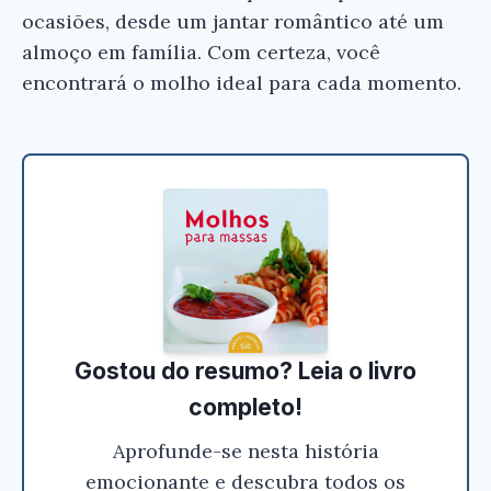
antes de comprar.
ocasiões, desde um jantar romântico até um
almoço em família. Com certeza, você
Molhos Para Massas Coleção Prático e
encontrará o molho ideal para cada momento.
Saboroso - Pia Fendrik
Conferir na Amazon
Gostou do resumo? Leia o livro
completo!
Aprofunde-se nesta história
emocionante e descubra todos os