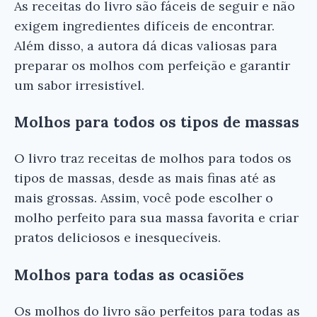
As receitas do livro são fáceis de seguir e não
exigem ingredientes difíceis de encontrar.
Além disso, a autora dá dicas valiosas para
preparar os molhos com perfeição e garantir
um sabor irresistível.
Molhos para todos os tipos de massas
×
O livro traz receitas de molhos para todos os
tipos de massas, desde as mais finas até as
mais grossas. Assim, você pode escolher o
molho perfeito para sua massa favorita e criar
pratos deliciosos e inesquecíveis.
Ei, Leitor!
Molhos para todas as ocasiões
Gostou do resumo? Nós criamos resumos para
Os molhos do livro são perfeitos para todas as
que você tenha certeza de que o livro é bom