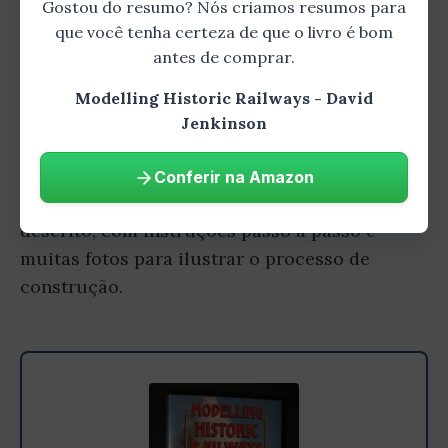
Gostou do resumo? Nós criamos resumos para
que você tenha certeza de que o livro é bom
Projetos Inspiradores
antes de comprar.
Modelling Historic Railways - David
Para inspirar os leitores, o livro apresenta
Jenkinson
uma série de projetos de modelagem
ferroviária, desde pequenas cenas até layouts
Conferir na Amazon
completos. Cada projeto é cuidadosamente
descrito, com instruções passo a passo e
muitas fotos para ilustrar o processo de
construção.