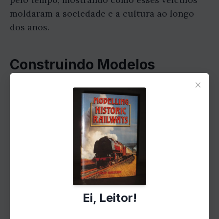
moldaram a sociedade e a cultura ao longo
dos anos.
Construindo Modelos
×
Realistas
A parte principal do livro é dedicada à
construção de modelos ferroviários históricos.
Jenkinson fornece instruções detalhadas sobre
como escolher os materiais certos, construir
estruturas realistas e adicionar detalhes que
dão vida aos modelos. Ele também aborda
Ei, Leitor!
técnicas avançadas de modelagem, como
pintura, envelhecimento e paisagismo.