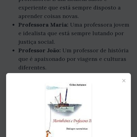
experiente que está sempre disposto a
aprender coisas novas.
Professora Maria:
Uma professora jovem
e idealista que está sempre lutando por
justiça social.
Professor João:
Um professor de história
que é apaixonado por viagens e culturas
diferentes.
Professora Ana:
Uma professora de
×
ciências que está sempre curiosa sobre o
mundo natural.
Enredo
O livro começa com os professores se
preparando para a viagem de navio. Eles estão