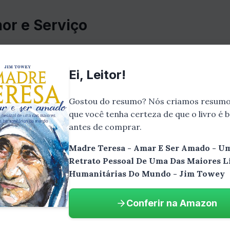
or e Serviço
kopje, na Macedônia, em 1910. Desde cedo, ela sent
928, ela ingressou na ordem das Irmãs de Loreto e fo
Ei, Leitor!
 de sua vida.
Gostou do resumo? Nós criamos resumo
stemunhou a pobreza e o sofrimento de milhões de p
que você tenha certeza de que o livro é
om a situação dos mais pobres e decidiu dedicar s
antes de comprar.
egação das Missionárias da Caridade, que se tornou
Madre Teresa - Amar E Ser Amado - U
as do mundo.
Retrato Pessoal De Uma Das Maiores L
Humanitárias Do Mundo - Jim Towey
dre Teresa
Conferir na Amazon
de trabalham em mais de 130 países, prestando assi