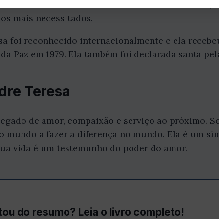
oribundas. Madre Teresa também fundou escolas, ho
dos mais necessitados.
a foi reconhecido internacionalmente e ela recebe
da Paz em 1979. Ela também foi declarada santa pela
dre Teresa
egado de amor, compaixão e serviço ao próximo. S
 o mundo a fazer a diferença no mundo. Ela é um sí
 sua vida é um testemunho do poder do amor.
ou do resumo? Leia o livro completo!