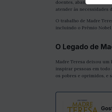
doentes, abandonadas e m
atender às necessidades 
O trabalho de Madre Teres
incluindo o Prêmio Nobel 
O Legado de Ma
Madre Teresa deixou um l
inspirar pessoas em todo
os pobres e oprimidos, e
Gost