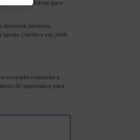
spitais e clínicas para
u diversos prêmios,
 Igreja Católica em 2016.
eu exemplo continua a
mbolo de esperança para