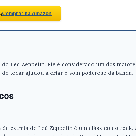
Ei, Leitor!
Comprar na Amazon
Gostou do resumo? Nós criamos resumo
que você tenha certeza de que o livro é
antes de comprar.
Led Zeppelin - a História Ilustrada - E
Escala
 do Led Zeppelin. Ele é considerado um dos maiores
Conferir na Amazon
o de tocar ajudou a criar o som poderoso da banda.
icos
 de estreia do Led Zeppelin é um clássico do rock.