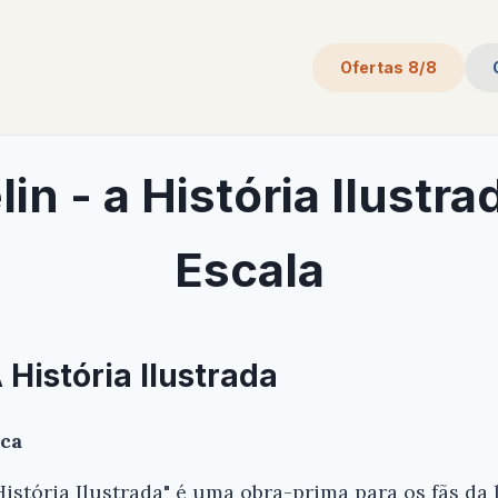
Ofertas 8/8
n - a História Ilustra
Escala
 História Ilustrada
ica
História Ilustrada" é uma obra-prima para os fãs da