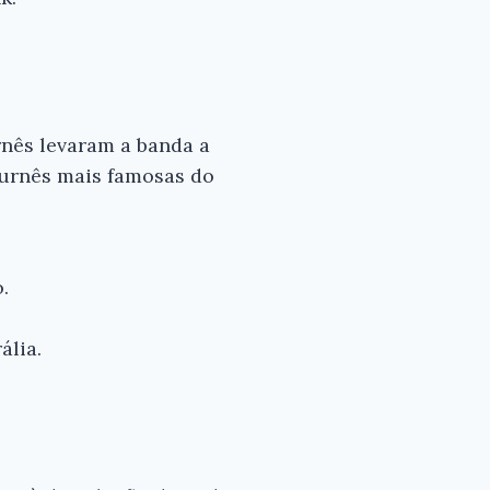
rnês levaram a banda a
turnês mais famosas do
.
ália.