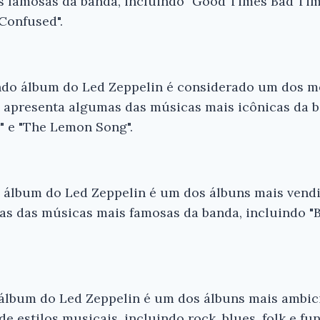
 famosas da banda, incluindo "Good Times Bad Ti
Confused".
do álbum do Led Zeppelin é considerado um dos me
 apresenta algumas das músicas mais icônicas da b
r" e "The Lemon Song".
o álbum do Led Zeppelin é um dos álbuns mais vend
s das músicas mais famosas da banda, incluindo "Bl
 álbum do Led Zeppelin é um dos álbuns mais ambic
 estilos musicais, incluindo rock, blues, folk e fun