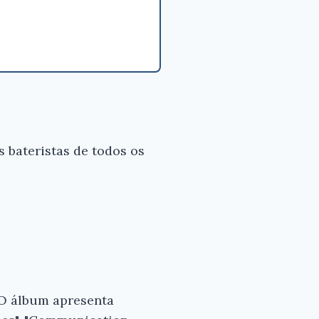
s para
 bom
ditora
 bateristas de todos os
 O álbum apresenta