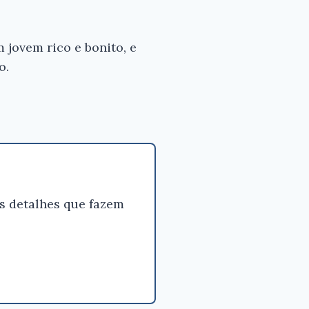
do
 Nós
 jovem rico e bonito, e
 para
o.
 tenha
de que o
bom antes
rar.
no e
 -
s detalhes que fazem
asse
erir
zon