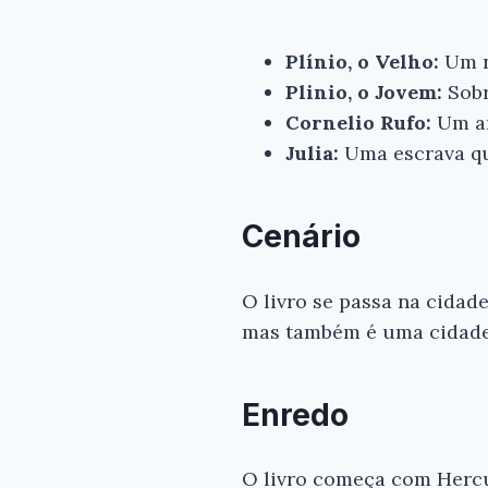
Plínio, o Velho:
Um n
Plinio, o Jovem:
Sobr
Cornelio Rufo:
Um am
Julia:
Uma escrava qu
Cenário
O livro se passa na cidade
mas também é uma cidade p
Enredo
O livro começa com Hercu