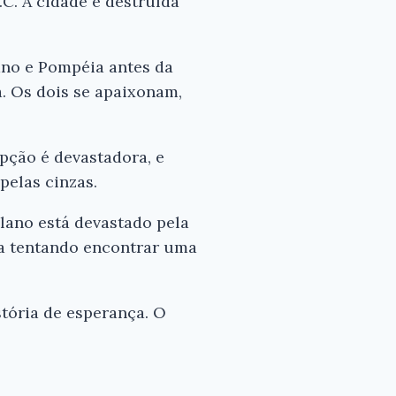
.C. A cidade é destruída
lano e Pompéia antes da
. Os dois se apaixonam,
pção é devastadora, e
pelas cinzas.
ulano está devastado pela
da tentando encontrar uma
tória de esperança. O
×
itor!