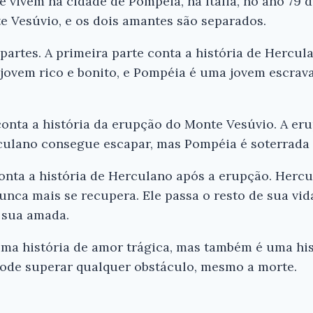
 vivem na cidade de Pompéia, na Itália, no ano 79 d
 Vesúvio, e os dois amantes são separados.
s partes. A primeira parte conta a história de Hercu
jovem rico e bonito, e Pompéia é uma jovem escrava
conta a história da erupção do Monte Vesúvio. A eru
culano consegue escapar, mas Pompéia é soterrada 
 conta a história de Herculano após a erupção. Herc
unca mais se recupera. Ele passa o resto de sua vi
 sua amada.
ma história de amor trágica, mas também é uma his
pode superar qualquer obstáculo, mesmo a morte.
Ei, Le