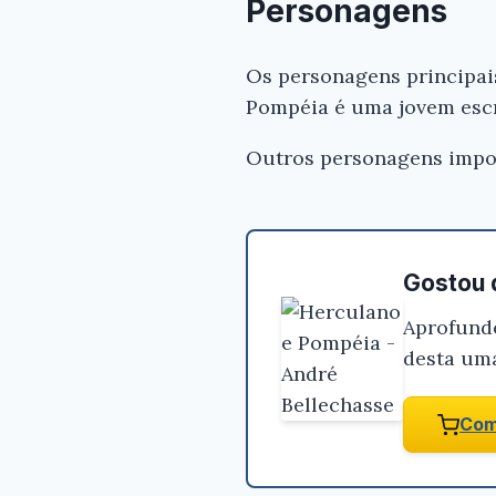
Personagens
Os personagens principais
Pompéia é uma jovem escr
Outros personagens impor
Gostou 
Aprofunde
desta uma
Com