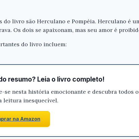
Gostou 
resumo?
criamos
 do livro são Herculano e Pompéia. Herculano é um
resumos
ava. Os dois se apaixonam, mas seu amor é proibid
que você
certeza 
tantes do livro incluem:
livro é 
de comp
Hercula
Pompéia
do resumo? Leia o livro completo!
André
-se nesta história emocionante e descubra todos o
Bellech
 leitura inesquecível.
Conf
prar na Amazon
na
Ama