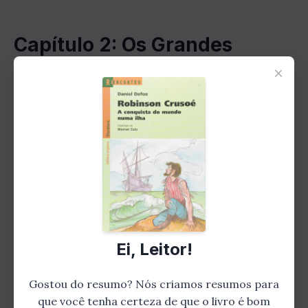
Capítulo 2: Os Grandes
×
Conquistadores
Em seguida, Herrmann nos apresenta os
grandes conquistadores da história, homens e
mulheres cuja ambição e determinação os
levaram a dominar vastos territórios e povos.
De Alexandre, o Grande, a Napoleão
Bonaparte, passando por figuras como
Genghis Khan e Cleópatra, o autor revela os
Ei, Leitor!
segredos por trás das conquistas desses
líderes visionários e suas consequências
Gostou do resumo? Nós criamos resumos para
duradouras.
que você tenha certeza de que o livro é bom