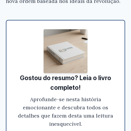
nova ordem baseada nos ideais da revolução.
Ei, Leitor!
Gostou do resumo? Nós criamos resumos para
que você tenha certeza de que o livro é bom
antes de comprar.
A Comuna de Paris os Assaltantes do Céu -
Horácio González
Gostou do resumo? Leia o livro
completo!
Conferir na Amazon
Aprofunde-se nesta história
emocionante e descubra todos os
detalhes que fazem desta uma leitura
inesquecível.