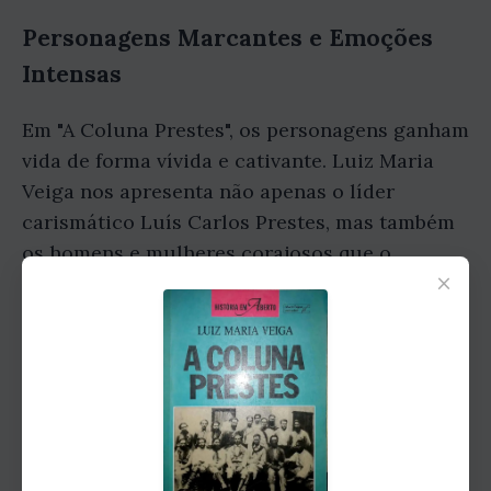
Personagens Marcantes e Emoções
Intensas
Em "A Coluna Prestes", os personagens ganham
vida de forma vívida e cativante. Luiz Maria
Veiga nos apresenta não apenas o líder
carismático Luís Carlos Prestes, mas também
os homens e mulheres corajosos que o
×
acompanharam nessa jornada. Conhecemos
suas motivações, seus medos, suas esperanças
e suas lutas, criando assim uma conexão
emocional profunda com cada um deles. Ao
longo da leitura, somos levados a sentir a
adrenalina das batalhas, a solidariedade entre
os companheiros e a determinação inabalável