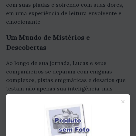
com suas piadas e sofrendo com suas dores,
em uma experiência de leitura envolvente e
emocionante.
Um Mundo de Mistérios e
Descobertas
Ao longo de sua jornada, Lucas e seus
companheiros se deparam com enigmas
complexos, pistas enigmáticas e desafios que
testam não apenas sua inteligência, mas
também sua coragem e determinação. Cada
×
página virada revela um novo segredo, uma
nova pista, que os leva mais perto do tão
cobiçado tesouro, mas também mais perto de
perigos inimagináveis.