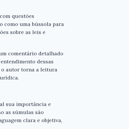
a com questões
são como uma bússola para
ões sobre as leis e
×
 um comentário detalhado
Ei,
o entendimento dessas
Leitor!
o autor torna a leitura
urídica.
Gostou
do
resumo?
al sua importância e
Nós
mo as súmulas são
criamos
nguagem clara e objetiva,
resumos
para