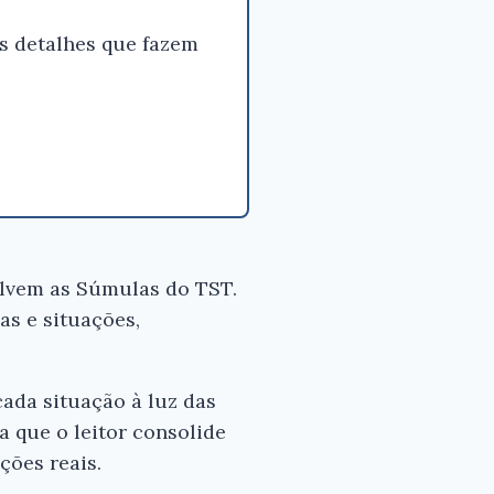
-
Raymundo
s detalhes que fazem
Antonio
Carneiro
Pinto
Conferir
na
Amazon
olvem as Súmulas do TST.
s e situações,
ada situação à luz das
 que o leitor consolide
ções reais.