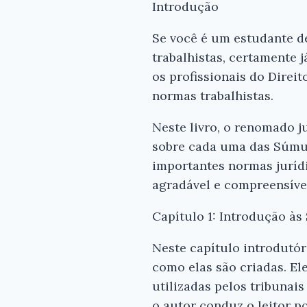
Introdução
Se você é um estudante d
trabalhistas, certamente
os profissionais do Direit
normas trabalhistas.
Neste livro, o renomado 
sobre cada uma das Súmul
importantes normas jurídi
agradável e compreensíve
Capítulo 1: Introdução à
Neste capítulo introdutór
como elas são criadas. El
utilizadas pelos tribunai
o autor conduz o leitor p