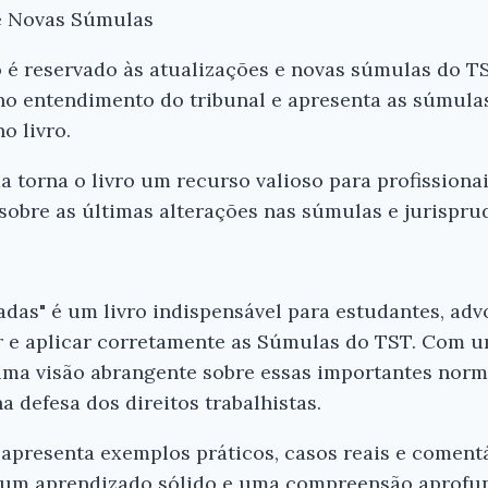
 e Novas Súmulas
o é reservado às atualizações e novas súmulas do TS
o entendimento do tribunal e apresenta as súmulas
o livro.
 torna o livro um recurso valioso para profissionai
bre as últimas alterações nas súmulas e jurisprud
as" é um livro indispensável para estudantes, advo
 e aplicar corretamente as Súmulas do TST. Com u
 uma visão abrangente sobre essas importantes norma
 defesa dos direitos trabalhistas.
r apresenta exemplos práticos, casos reais e coment
r um aprendizado sólido e uma compreensão aprofu