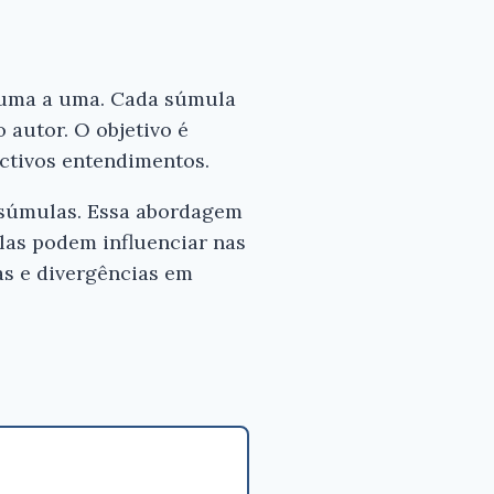
que
você
tenha
, uma a uma. Cada súmula
certeza
 autor. O objetivo é
de
que
ctivos entendimentos.
o
s súmulas. Essa abordagem
livro
elas podem influenciar nas
é
bom
as e divergências em
antes
de
comprar.
Súmulas
do
Tst
Comentadas