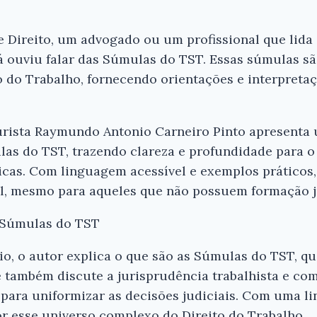
e Direito, um advogado ou um profissional que lid
 já ouviu falar das Súmulas do TST. Essas súmulas 
o do Trabalho, fornecendo orientações e interpretaç
jurista Raymundo Antonio Carneiro Pinto apresenta
as do TST, trazendo clareza e profundidade para 
cas. Com linguagem acessível e exemplos práticos, 
l, mesmo para aqueles que não possuem formação j
s Súmulas do TST
io, o autor explica o que são as Súmulas do TST, qu
e também discute a jurisprudência trabalhista e co
s para uniformizar as decisões judiciais. Com uma li
or esse universo complexo do Direito do Trabalho.