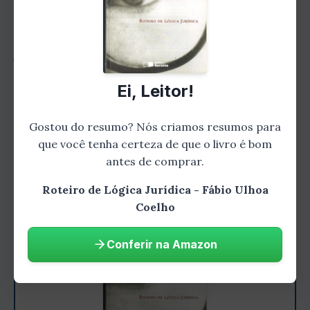
Neste capítulo, Fábio Ulhoa Coelho explora a
aplicação prática da lógica no processo
judicial. Ele apresenta exemplos reais de
casos judiciais e mostra como a lógica é
Ei, Leitor!
utilizada na interpretação das leis, na
elaboração de teses jurídicas e na tomada de
Gostou do resumo? Nós criamos resumos para
decisões pelos juízes.
que você tenha certeza de que o livro é bom
antes de comprar.
Roteiro de Lógica Jurídica - Fábio Ulhoa
Coelho
Conferir na Amazon