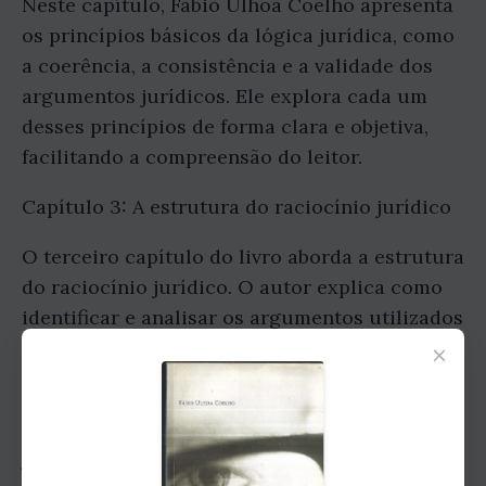
Neste capítulo, Fábio Ulhoa Coelho apresenta
os princípios básicos da lógica jurídica, como
a coerência, a consistência e a validade dos
argumentos jurídicos. Ele explora cada um
desses princípios de forma clara e objetiva,
facilitando a compreensão do leitor.
Capítulo 3: A estrutura do raciocínio jurídico
O terceiro capítulo do livro aborda a estrutura
do raciocínio jurídico. O autor explica como
identificar e analisar os argumentos utilizados
no campo do Direito, mostrando como
×
construir um raciocínio lógico e coeso.
Capítulo 4: A aplicação da lógica no processo
judicial