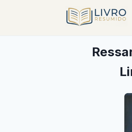
Ressar
L