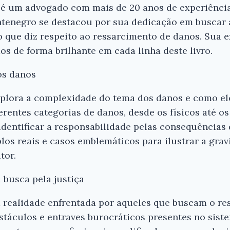
 um advogado com mais de 20 anos de experiência n
ntenegro se destacou por sua dedicação em buscar a
o que diz respeito ao ressarcimento de danos. Sua e
os de forma brilhante em cada linha deste livro.
Ei, Leitor!
os danos
Gostou do resumo? Nós criamos resumo
xplora a complexidade do tema dos danos e como el
que você tenha certeza de que o livro é
erentes categorias de danos, desde os físicos até os
antes de comprar.
identificar a responsabilidade pelas consequências
os reais e casos emblemáticos para ilustrar a gra
Ressarcimento de Danos - Antonio Li
tor.
C. Montenegro
 busca pela justiça
Conferir na Amazon
a realidade enfrentada por aqueles que buscam o re
táculos e entraves burocráticos presentes no siste