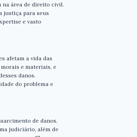
a área de direito civil.
 justiça para seus
xpertise e vasto
×
s para
es afetam a vida das
 bom
 morais e materiais, e
 desses danos.
vidade do problema e
ndbergh
ssarcimento de danos.
ma judiciário, além de