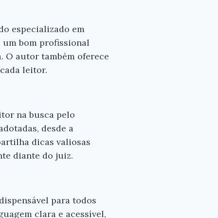
do especializado em
a um bom profissional
a. O autor também oferece
ada leitor.
itor na busca pelo
 adotadas, desde a
rtilha dicas valiosas
e diante do juiz.
ndispensável para todos
uagem clara e acessível,