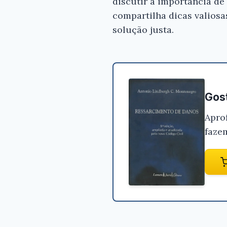
discutir a importância de
compartilha dicas valios
solução justa.
Gost
Apro
faze