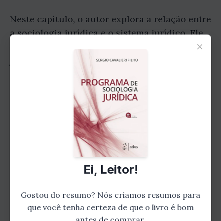
Neste capítulo, o autor explora a relação entre
a sociologia jurídica e o sistema jurídico. Ele
×
analisa como as normas, leis e instituições
jurídicas são influenciadas por fatores sociais,
como cultura, política e economia. Ao
entender essas influências, somos capazes de
avaliar criticamente o sistema jurídico
existente e propor mudanças que reflitam
melhor as necessidades da sociedade.
Ei, Leitor!
Gostou do resumo? Nós criamos resumos para
que você tenha certeza de que o livro é bom
antes de comprar.