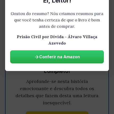
Ei, Leitor!
Gostou do resumo? Nós criamos resumos para
que você tenha certeza de que o livro é bom
antes de comprar.
Prisão Civil por Dívida - Álvaro Villaça
Azevedo
Conferir na Amazon
Gostou do resumo? Leia o livro
completo!
Aprofunde-se nesta história
emocionante e descubra todos os
detalhes que fazem desta uma leitura
inesquecível.