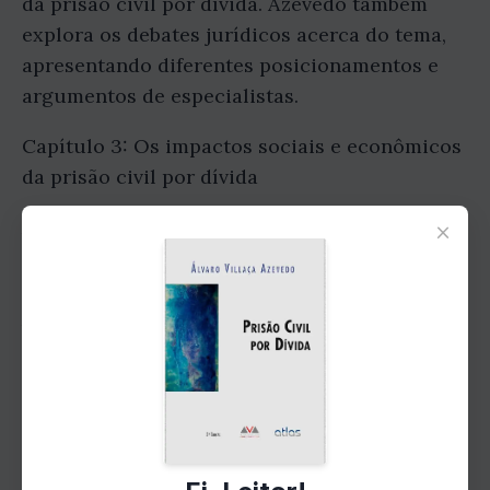
da prisão civil por dívida. Azevedo também
explora os debates jurídicos acerca do tema,
apresentando diferentes posicionamentos e
argumentos de especialistas.
Capítulo 3: Os impactos sociais e econômicos
da prisão civil por dívida
×
Azevedo nos faz refletir sobre os impactos
sociais e econômicos que a prisão civil por
dívida pode causar na vida das pessoas.
Através de casos reais e estudos de casos, o
autor mostra como essa prática pode afetar a
dignidade humana, a saúde mental e até
mesmo a economia de um país.