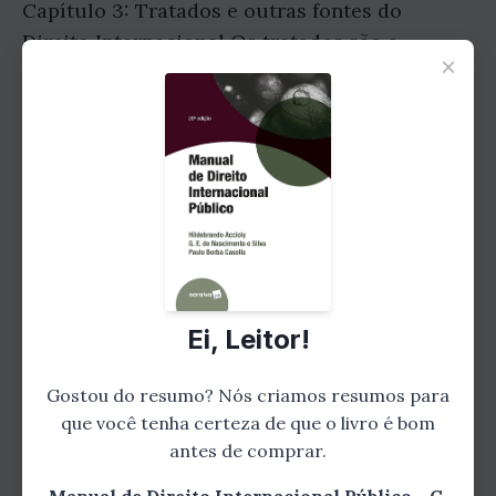
Capítulo 3: Tratados e outras fontes do
Direito Internacional Os tratados são a
×
principal forma de criação de normas no
direito internacional. Neste capítulo, os
autores explicam como os tratados são
negociados, assinados, ratificados e
incorporados ao ordenamento jurídico dos
Estados. Além disso, eles discutem outras
fontes do direito internacional, como
costumes, princípios gerais do direito e
decisões judiciais. Essa compreensão das
Ei, Leitor!
fontes do direito internacional é essencial
para a interpretação e aplicação das normas
Gostou do resumo? Nós criamos resumos para
internacionais.
que você tenha certeza de que o livro é bom
antes de comprar.