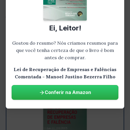
fundamental no processo de recuperação
judicial, e este capítulo é dedicado a explorar
essa questão. O autor discute os direitos e
Ei, Leitor!
deveres dos credores, bem como a forma como
eles podem colaborar para o sucesso da
Gostou do resumo? Nós criamos resumos para
recuperação. Além disso, são apresentadas
que você tenha certeza de que o livro é bom
estratégias para lidar com situações em que
antes de comprar.
os credores não estão dispostos a cooperar.
Lei de Recuperação de Empresas e Falências
Comentada - Manoel Justino Bezerra Filho
Conferir na Amazon