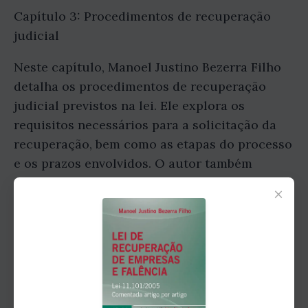
Capítulo 3: Procedimentos de recuperação
judicial
Neste capítulo, Manoel Justino Bezerra Filho
detalha os procedimentos de recuperação
judicial previstos na lei. Ele explora os
requisitos necessários para a solicitação da
recuperação, bem como as etapas do processo
e os prazos envolvidos. O autor também
comenta sobre a importância do plano de
×
recuperação como instrumento fundamental
para o sucesso da empresa em dificuldades.
Capítulo 4: Papel dos credores na
recuperação judicial
Os credores desempenham um papel