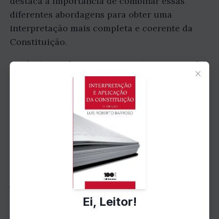
destaca a importância de combinar essas
diferentes abordagens para obter uma
interpretação mais completa e coerente da
Constituição.
Capítulo 3: A força normativa da Constituição
×
Neste capítulo, Barroso discute a força
normativa da Constituição, ou seja, a
capacidade de a Constituição ser efetivamente
aplicada e respeitada pelos poderes públicos e
pela sociedade. Ele argumenta que a força
normativa da Constituição depende não
apenas do texto em si, mas também da cultura
jurídica e política de um país.
Ei, Leitor!