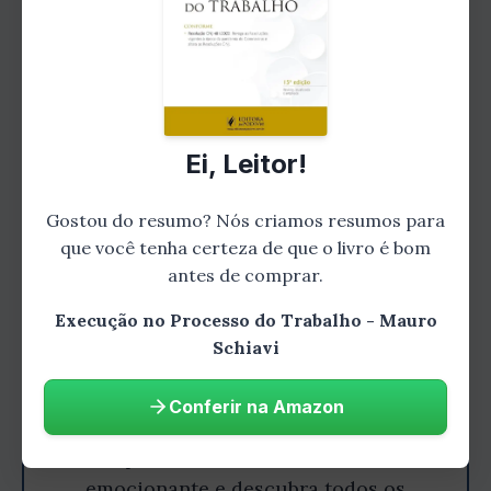
devedor
Ei, Leitor!
Gostou do resumo? Nós criamos resumos para
que você tenha certeza de que o livro é bom
antes de comprar.
Execução no Processo do Trabalho - Mauro
Schiavi
Gostou do resumo? Leia o livro
Conferir na Amazon
completo!
Aprofunde-se nesta história
emocionante e descubra todos os