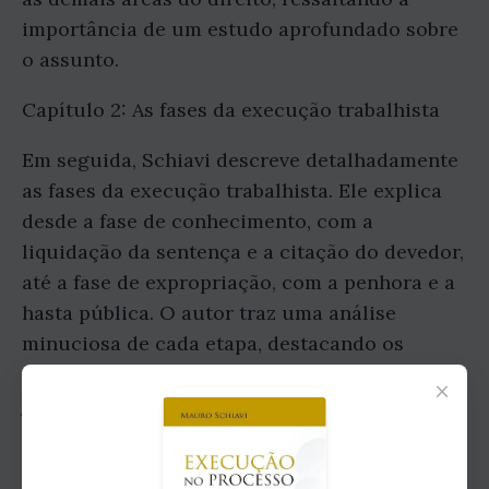
importância de um estudo aprofundado sobre
o assunto.
Capítulo 2: As fases da execução trabalhista
Em seguida, Schiavi descreve detalhadamente
as fases da execução trabalhista. Ele explica
desde a fase de conhecimento, com a
liquidação da sentença e a citação do devedor,
até a fase de expropriação, com a penhora e a
hasta pública. O autor traz uma análise
minuciosa de cada etapa, destacando os
principais aspectos práticos e
×
jurisprudenciais que envolvem a execução no
processo do trabalho.
Capítulo 3: A responsabilidade patrimonial do