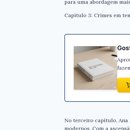
para uma abordagem mais j
Capítulo 3: Crimes em te
Gost
Apro
faze
No terceiro capítulo, An
modernos. Com a ascensão