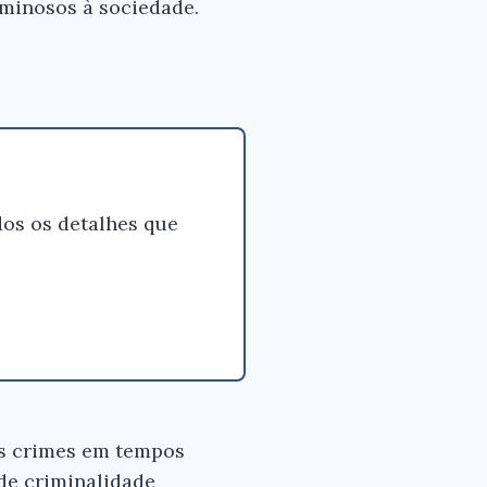
iminosos à sociedade.
×
os os detalhes que
s para
 bom
omer
os crimes em tempos
de criminalidade