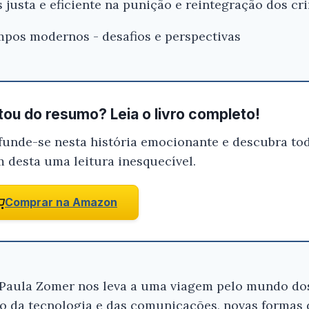
usta e eficiente na punição e reintegração dos cr
mpos modernos - desafios e perspectivas
ou do resumo? Leia o livro completo!
funde-se nesta história emocionante e descubra tod
Ei, Leitor!
m desta uma leitura inesquecível.
Gostou do resumo? Nós criamos resumo
que você tenha certeza de que o livro é
Comprar na Amazon
antes de comprar.
Ensaios Criminológicos - Ana Paula Z
a Paula Zomer nos leva a uma viagem pelo mundo d
Conferir na Amazon
 da tecnologia e das comunicações, novas formas 