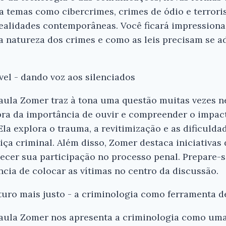
ra temas como cibercrimes, crimes de ódio e terror
realidades contemporâneas. Você ficará impression
a natureza dos crimes e como as leis precisam se a
ível - dando voz aos silenciados
aula Zomer traz à tona uma questão muitas vezes ne
mbra da importância de ouvir e compreender o impac
Ela explora o trauma, a revitimização e as dificulda
iça criminal. Além disso, Zomer destaca iniciativas 
ecer sua participação no processo penal. Prepare-
cia de colocar as vítimas no centro da discussão.
turo mais justo - a criminologia como ferramenta 
Paula Zomer nos apresenta a criminologia como uma