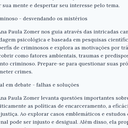
r sua mente e despertar seu interesse pelo tema.
iminoso - desvendando os mistérios
 Ana Paula Zomer nos guia através das intricadas c
agem psicológica e baseada em pesquisas científic
perfis de criminosos e explora as motivações por trá
scobrir como fatores ambientais, traumas e predisp
nto criminoso. Prepare-se para questionar suas pr
meter crimes.
al em debate - falhas e soluções
Ana Paula Zomer levanta questões importantes sobre
riticamente as políticas de encarceramento, a eficáci
justiça. Ao explorar casos emblemáticos e estudos
al pode ser injusto e desigual. Além disso, ela pr