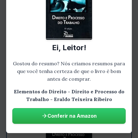
envolvidas, a remuneração, a jornada de
trabalho e os direitos e deveres de
empregadores e empregados. O autor também
aborda os diferentes tipos de contratos de
trabalho, como o contrato por prazo
Ei, Leitor!
determinado e o contrato por prazo
indeterminado.
Gostou do resumo? Nós criamos resumos para
que você tenha certeza de que o livro é bom
antes de comprar.
Elementos do Direito - Direito e Processo do
Trabalho - Eraldo Teixeira Ribeiro
Conferir na Amazon