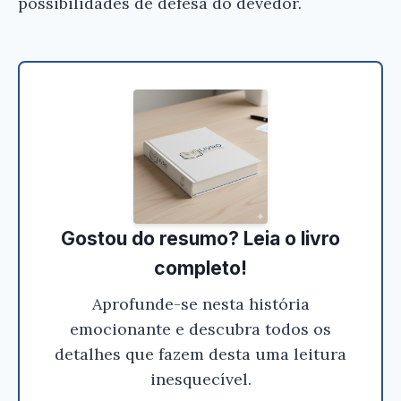
possibilidades de defesa do devedor.
Ei, Leitor!
Gostou do resumo? Nós criamos resumos para
que você tenha certeza de que o livro é bom
antes de comprar.
Gostou do resumo? Leia o livro
Dos Embargos do Devedor - José Alonso
completo!
Beltrame
Aprofunde-se nesta história
Conferir na Amazon
emocionante e descubra todos os
detalhes que fazem desta uma leitura
inesquecível.