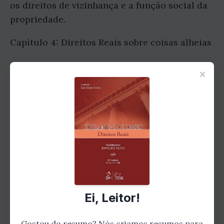
os direitos de vizinhança e a função social da
propriedade.
Capítulo 4: Direitos Reais sobre coisas alheias
Outro aspecto importante dos Direitos Reais é
×
a possibilidade de se ter direitos sobre coisas
alheias. Neste capítulo, o autor explora
tópicos como a enfiteuse, o usufruto, a
servidão, a hipoteca e o penhor. Além disso,
Orlando Gomes discute sobre as formas de
aquisição e extinção desses direitos, bem
como suas características e peculiaridades.
Ei, Leitor!
Gostou do resumo? Nós criamos resumos para