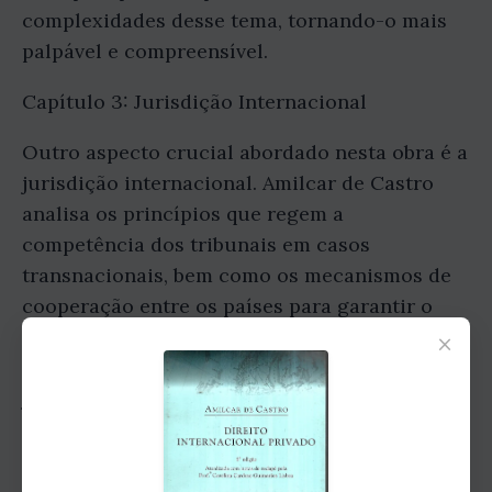
complexidades desse tema, tornando-o mais
palpável e compreensível.
Capítulo 3: Jurisdição Internacional
Outro aspecto crucial abordado nesta obra é a
jurisdição internacional. Amilcar de Castro
analisa os princípios que regem a
competência dos tribunais em casos
transnacionais, bem como os mecanismos de
cooperação entre os países para garantir o
×
cumprimento das decisões judiciais. O autor
explora também as diferenças entre a
jurisdição civil e penal, fornecendo uma visão
completa do sistema jurídico global.
Capítulo 4: Reconhecimento e Execução de