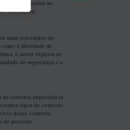
so, são analisadas as
s e interações.
os mais relevantes do
, como a liberdade de
 disso, o autor explora os
mandado de segurança e o
ma de extrema importância
rentes tipos de controle,
cício desse controle,
o de preceito