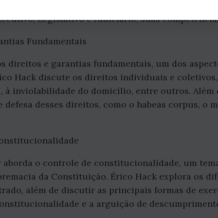
 o presidencialismo e o parlamentarismo. Além dis
ecutivo, Legislativo e Judiciário, suas competência
rantias Fundamentais
os direitos e garantias fundamentais, um dos aspect
ico Hack discute os direitos individuais e coletivos
a, à inviolabilidade do domicílio, entre outros. Além
 defesa desses direitos, como o habeas corpus, o 
onstitucionalidade
r aborda o controle de constitucionalidade, um te
emacia da Constituição. Érico Hack explora os dife
rado, além de discutir as principais formas de exer
constitucionalidade e a arguição de descumpriment