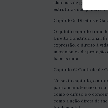
sistemas de governo, como
estruturas dos poderes Ex
Capítulo 5: Direitos e Ga
O quinto capítulo trata d
Direito Constitucional. Ér
expressão, o direito à vid
mecanismos de proteção e
habeas data.
Capítulo 6: Controle de C
No sexto capítulo, o auto
para a manutenção da supr
como o difuso e o concent
como a ação direta de in
fundamental.