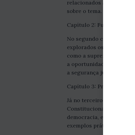
relacionados à matéria, d
sobre o tema.
Capítulo 2: Fundamentos 
No segundo capítulo, o au
explorados os princípios 
como a supremacia da Cons
a oportunidade de compre
a segurança jurídica de u
Capítulo 3: Princípios Bá
Já no terceiro capítulo, É
Constitucional. São explo
democracia, entre outros
exemplos práticos e juris