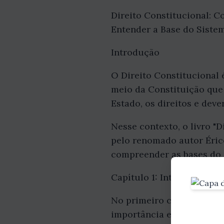
Direito Constitucional: C
Entender a Base do Sistem
Introdução
O Direito Constitucional 
meio da Constituição que
Estado, os direitos e dev
Nesse contexto, o livro "D
pelo renomado autor Éric
compreender as bases do 
Capítulo 1: Introdução ao
No primeiro capítulo, o a
importância e relevância 