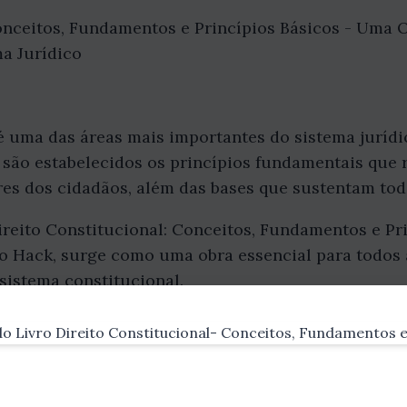
onceitos, Fundamentos e Princípios Básicos - Uma 
a Jurídico
é uma das áreas mais importantes do sistema jurídi
 são estabelecidos os princípios fundamentais que
eres dos cidadãos, além das bases que sustentam to
ireito Constitucional: Conceitos, Fundamentos e Pri
o Hack, surge como uma obra essencial para todos
sistema constitucional.
 Direito Constitucional
utor apresenta uma introdução ao Direito Constitu
para a sociedade. Érico Hack explora os principais 