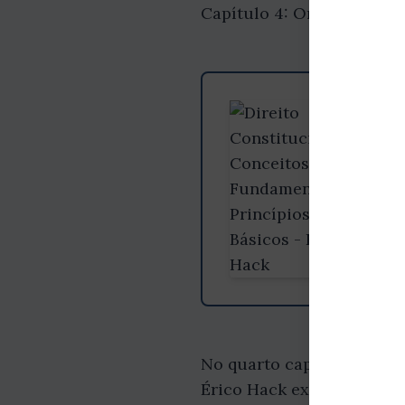
Capítulo 4: Organização 
Gosto
Aprofu
fazem 
No quarto capítulo, o aut
Érico Hack explora as dif