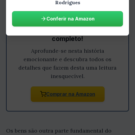
Rodrigues
Conferir na Amazon
Gostou do resumo? Leia o livro
completo!
Aprofunde-se nesta história
emocionante e descubra todos os
detalhes que fazem desta uma leitura
inesquecível.
Comprar na Amazon
Os bens são outra parte fundamental do