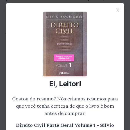
Rodrigues explora todas as nuances desse
×
conceito, explicando os critérios para
estabelecer o domicílio e as consequências
jurídicas dessa escolha. Ele também aborda
situações especiais, como o domicílio do
militar, do marítimo e do preso.
Capítulo 4: Bens
Ei, Leitor!
Gostou do resumo? Nós criamos resumos para
que você tenha certeza de que o livro é bom
antes de comprar.
Direito Civil Parte Geral Volume 1 - Silvio