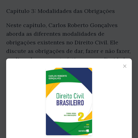
Capítulo 3: Modalidades das Obrigações
Neste capítulo, Carlos Roberto Gonçalves
aborda as diferentes modalidades de
obrigações existentes no Direito Civil. Ele
discute as obrigações de dar, fazer e não fazer,
explicando as características e peculiaridades
×
de cada uma delas. Além disso, o autor
também explora as obrigações alternativas,
facultativas e solidárias, fornecendo exemplos
práticos para facilitar a compreensão do
leitor.