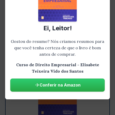
como o ponto comercial, as mercadorias e os
equipamentos utilizados. A autora também
discute questões relacionadas à transferência
e cessão do estabelecimento, bem como os
Ei, Leitor!
direitos e deveres do empresário em relação a
esse patrimônio.
Gostou do resumo? Nós criamos resumos para
que você tenha certeza de que o livro é bom
antes de comprar.
Curso de Direito Empresarial - Elisabete
Teixeira Vido dos Santos
Conferir na Amazon