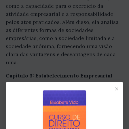
como a capacidade para o exercício da
atividade empresarial e a responsabilidade
pelos atos praticados. Além disso, ela analisa
as diferentes formas de sociedades
empresárias, como a sociedade limitada e a
sociedade anônima, fornecendo uma visão
clara das vantagens e desvantagens de cada
uma.
Capítulo 3: Estabelecimento Empresarial
×
O estabelecimento empresarial é um dos
pilares do Direito Empresarial e merece
atenção especial. Neste capítulo, Elisabete
Teixeira Vido dos Santos explora os elementos
que compõem o estabelecimento empresarial,