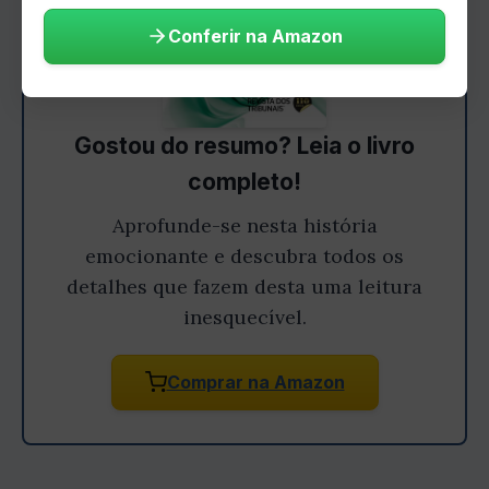
Conferir na Amazon
Gostou do resumo? Leia o livro
completo!
Aprofunde-se nesta história
emocionante e descubra todos os
detalhes que fazem desta uma leitura
inesquecível.
Comprar na Amazon