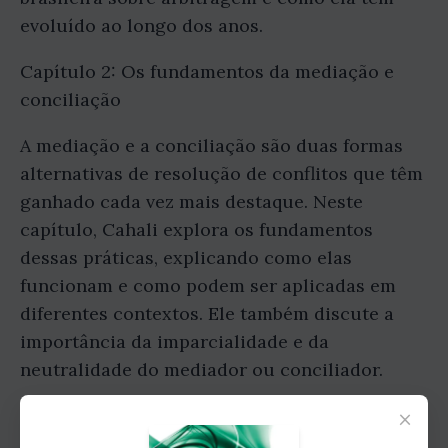
evoluído ao longo dos anos.
Capítulo 2: Os fundamentos da mediação e
conciliação
A mediação e a conciliação são duas formas
alternativas de resolução de conflitos que têm
ganhado cada vez mais destaque. Neste
capítulo, Cahali explora os fundamentos
dessas práticas, explicando como elas
funcionam e como podem ser aplicadas em
diferentes contextos. Ele também discute a
importância da imparcialidade e da
neutralidade do mediador ou conciliador.
×
Capítulo 3: A resolução CNJ 125-2010 e suas
diretrizes