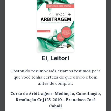
A Resolução CNJ 125-2010 é um marco na área
da arbitragem, mediação e conciliação no
Brasil. Neste capítulo, Cahali discute as
diretrizes estabelecidas por essa resolução e
como elas impactam a prática dessas formas
de resolução de conflitos. Ele também oferece
insights valiosos sobre como aplicar essas
Ei, Leitor!
diretrizes de forma eficaz.
Gostou do resumo? Nós criamos resumos para
que você tenha certeza de que o livro é bom
antes de comprar.
Curso de Arbitragem- Mediação, Conciliação,
Resolução Cnj 125-2010 - Francisco José
Cahali