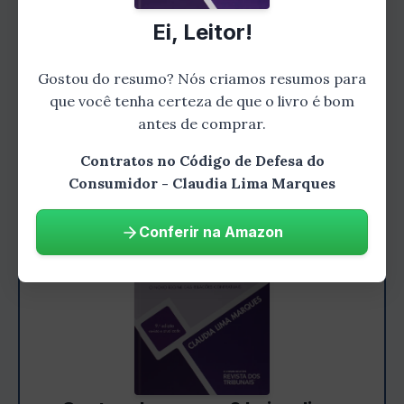
consumidores têm direito. Claudia Lima
Ei, Leitor!
Marques também discute a responsabilidade
civil do fornecedor nesses casos e apresenta
Gostou do resumo? Nós criamos resumos para
exemplos práticos para facilitar a
que você tenha certeza de que o livro é bom
compreensão do leitor.
antes de comprar.
Contratos no Código de Defesa do
Consumidor - Claudia Lima Marques
Conferir na Amazon