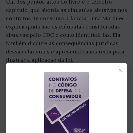
Um dos pontos altos do livro é o terceiro
capítulo, que aborda as cláusulas abusivas nos
contratos de consumo. Claudia Lima Marques
explica quais são as cláusulas consideradas
abusivas pelo CDC e como identificá-las. Ela
também discute as consequências jurídicas
dessas cláusulas e apresenta casos reais para
ilustrar a aplicação da lei.
×
Capítulo 4: Responsabilidade do fornecedor
por vícios e defeitos nos produtos
A responsabilidade do fornecedor por vícios e
defeitos nos produtos é o tema central do
quarto capítulo. A autora explora os diferentes
tipos de vícios e defeitos, bem como as
garantias legais e contratuais que os