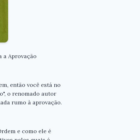
a a Aprovação
em, então você está no
ho", o renomado autor
rnada rumo à aprovação.
 Ordem e como ele é
ivos pelos quais é