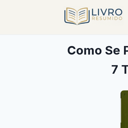
Como Se P
7 