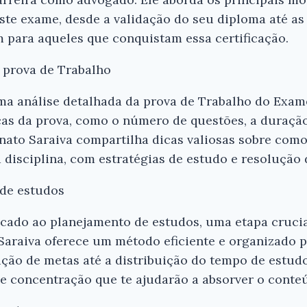
ste exame, desde a validação do seu diploma até a
m para aqueles que conquistam essa certificação.
 prova de Trabalho
uma análise detalhada da prova de Trabalho do Exam
icas da prova, como o número de questões, a duraçã
nato Saraiva compartilha dicas valiosas sobre como
Ei, Leitor!
 disciplina, com estratégias de estudo e resolução 
Gostou do resumo? Nós criamos resumo
 de estudos
que você tenha certeza de que o livro é
antes de comprar.
icado ao planejamento de estudos, uma etapa cruci
araiva oferece um método eficiente e organizado p
Como Se Preparar para o Exame de Or
Trabalho - Renato Saraiva
ição de metas até a distribuição do tempo de estu
e concentração que te ajudarão a absorver o conteú
Conferir na Amazon