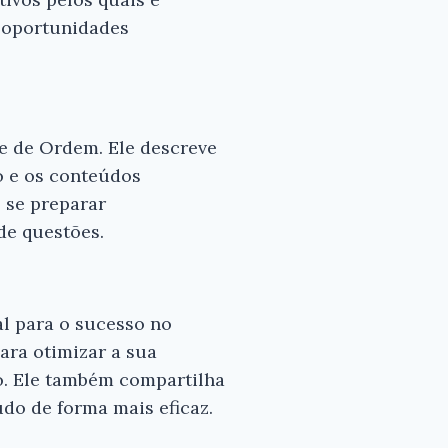
s oportunidades
e de Ordem. Ele descreve
×
o e os conteúdos
 se preparar
de questões.
s para
 bom
al para o sucesso no
ara otimizar a sua
dem 7
do. Ele também compartilha
do de forma mais eficaz.