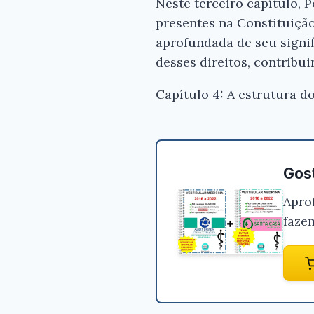
Neste terceiro capítulo, 
presentes na Constituição
aprofundada de seu signif
desses direitos, contribui
Capítulo 4: A estrutura d
Gost
Apro
faze