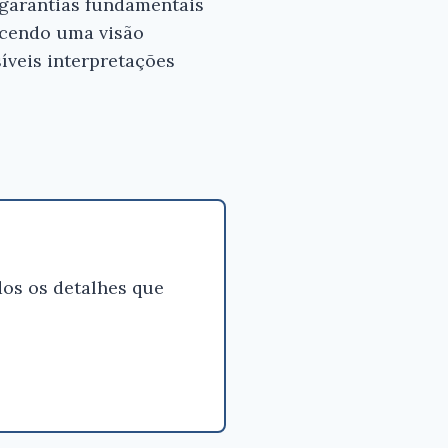
e garantias fundamentais
recendo uma visão
×
íveis interpretações
s para
 bom
os os detalhes que