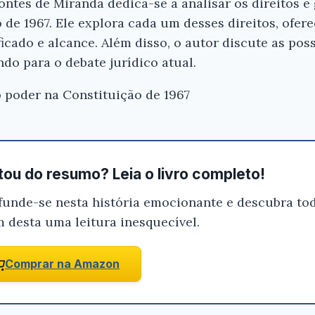
Pontes de Miranda dedica-se a analisar os direitos 
 de 1967. Ele explora cada um desses direitos, ofe
icado e alcance. Além disso, o autor discute as poss
Ei, Leitor!
ndo para o debate jurídico atual.
Gostou do resumo? Nós criamos resumo
o poder na Constituição de 1967
que você tenha certeza de que o livro é
antes de comprar.
Comentários à Constituição de 1967 - 6
Volumes - Pontes de Miranda
ou do resumo? Leia o livro completo!
funde-se nesta história emocionante e descubra tod
Conferir na Amazon
m desta uma leitura inesquecível.
Comprar na Amazon