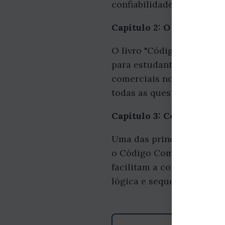
confiabilidade.
Capítulo 2: O livro que v
O livro "Código Comercia
para estudantes, advogado
comerciais no Brasil. Com
todas as questões relevan
Capítulo 3: Conteúdo ab
Uma das principais vantag
o Código Comercial e a l
facilitam a compreensão e
lógica e sequencial, o que