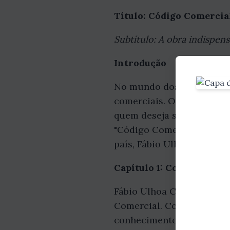
Título: Código Comercia
Subtítulo: A obra indispens
Introdução
No mundo dos negócios, é 
comerciais. O Código Com
quem deseja se destacar n
"Código Comercial e Legi
país, Fábio Ulhoa Coelho.
Capítulo 1: Conhecendo 
Fábio Ulhoa Coelho é rec
Comercial. Com vasta expe
conhecimento e expertise