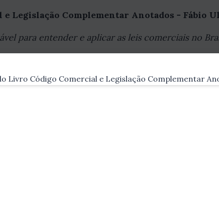
l e Legislação Complementar Anotados - Fábio U
ável para entender e aplicar as leis comerciais no Bras
essencial ter conhecimento sobre as leis que regu
ercial e a legislação complementar são document
esse campo. E é exatamente sobre essa importante 
slação Complementar Anotados", escrita por um dos
o autor
onhecido nacionalmente como uma das principais re
riência acadêmica e profissional, o autor traz em 
 na área, proporcionando ao leitor um conteúdo de 