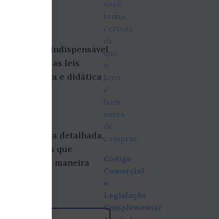
você
tenha
certeza
de
 completa e indispensável
que
r e aplicar as leis
o
e forma clara e didática
livro
é
bom
antes
de
nta, de forma detalhada,
comprar.
e comentários que
Código
organizado de maneira
Comercial
e
Legislação
Complementar