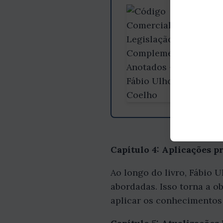
Gostou
Aprofun
fazem d
C
Capítulo 4: Aplicações p
Ao longo do livro, Fábio U
abordadas. Isso torna a o
aplicar os conhecimentos 