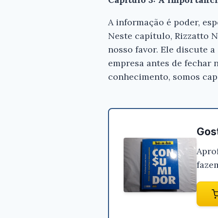
A informação é poder, esp
Neste capítulo, Rizzatto 
nosso favor. Ele discute 
empresa antes de fechar n
conhecimento, somos capa
Gost
Apro
faze