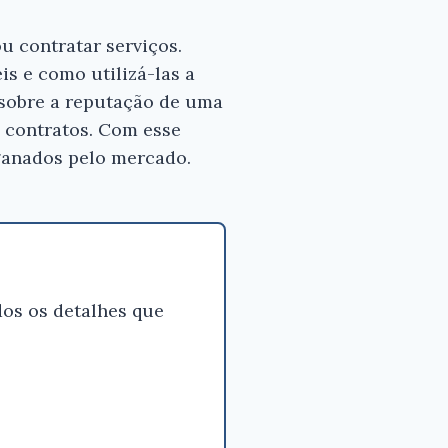
u contratar serviços.
s para
 bom
s e como utilizá-las a
r sobre a reputação de uma
m contratos. Com esse
es
ganados pelo mercado.
os os detalhes que