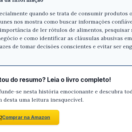
ecialmente quando se trata de consumir produtos o
Gostou do resumo? Nós criamos resumo
que você tenha certeza de que o livro é
Nunes nos mostra como buscar informações confiávei
antes de comprar.
a importância de ler rótulos de alimentos, pesquisa
egócio e como identificar as cláusulas abusivas e
Bê-a-bá do Consumidor - Rizzatto Nun
zes de tomar decisões conscientes e evitar ser en
Conferir na Amazon
ou do resumo? Leia o livro completo!
funde-se nesta história emocionante e descubra tod
m desta uma leitura inesquecível.
Comprar na Amazon