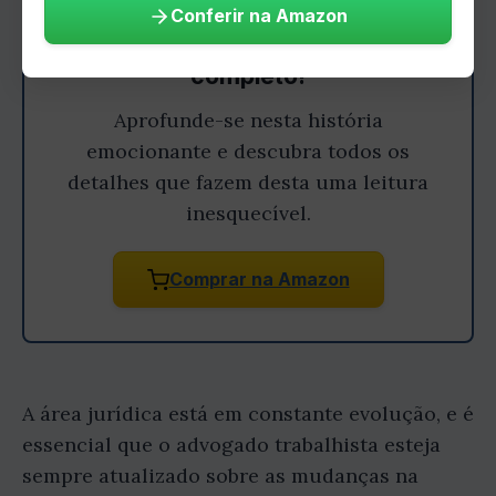
Conferir na Amazon
Gostou do resumo? Leia o livro
completo!
Aprofunde-se nesta história
emocionante e descubra todos os
detalhes que fazem desta uma leitura
inesquecível.
Comprar na Amazon
A área jurídica está em constante evolução, e é
essencial que o advogado trabalhista esteja
sempre atualizado sobre as mudanças na