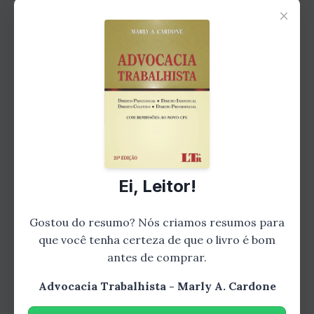
advogado como mediador e negociador,
×
apresentando técnicas eficazes para lidar com
situações de litígio e alcançar acordos justos
para todas as partes envolvidas.
Capítulo 4: A importância da atualização
constante
Ei, Leitor!
Gostou do resumo? Nós criamos resumos para
que você tenha certeza de que o livro é bom
antes de comprar.
Advocacia Trabalhista - Marly A. Cardone